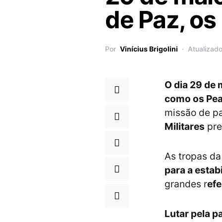
de Paz, o
Por
Vinícius Brigolini
Atualizad
O dia 29 de 
como os Pea
missão de pa
Militares
pre
As tropas d
para a estab
grandes r
efe
Lutar pela 