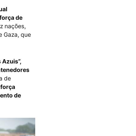
ual
força de
z nações,
de Gaza, que
 Azuis”,
antenedores
a de
força
mento de