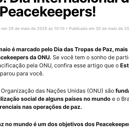
s Peacekeepers!
o em 29 de maio de 2026 às 10:10 • Publicado em 30 de maio de 2
maio é marcado pelo Dia das Tropas de Paz, mai
cekeepers da ONU.
Se você tem o sonho de part
cificação pela ONU, confira esse artigo que o
Est
parou para você.
a Organização das Nações Unidas (ONU) são
fund
ilização social de alguns países no mundo
e o Br
renciais nas operações de paz.
paz no mundo é um dos objetivos dos Peacekeepe