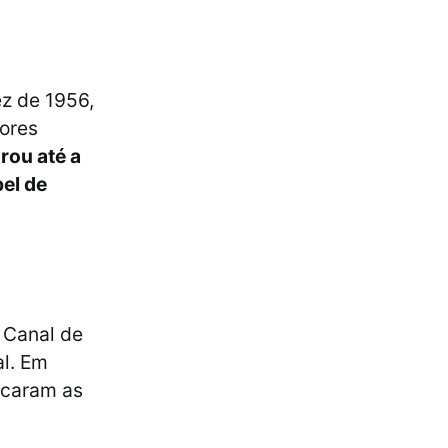
ez de 1956,
sores
rou até a
el de
 Canal de
al. Em
acaram as