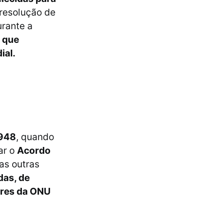
resolução de
urante a
r que
ial.
948
, quando
ar o
Acordo
as outras
das, de
tares da ONU