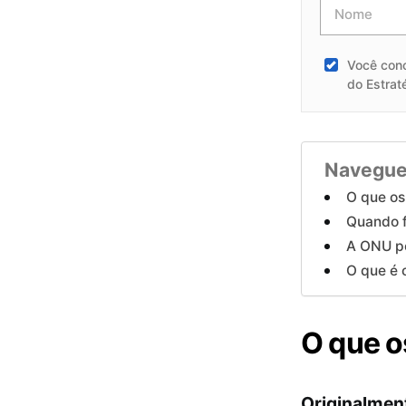
Você con
do Estrat
Navegue
O que o
Quando f
A ONU po
O que é 
O que 
Originalmen