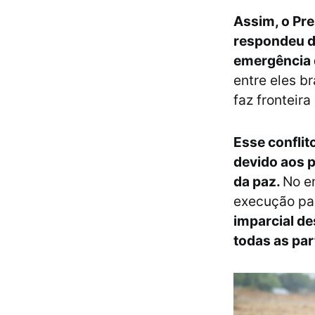
Assim, o Pre
respondeu de
emergência 
entre eles b
faz fronteira
Esse conflit
devido aos p
da paz.
No e
execução pa
imparcial de
todas as par