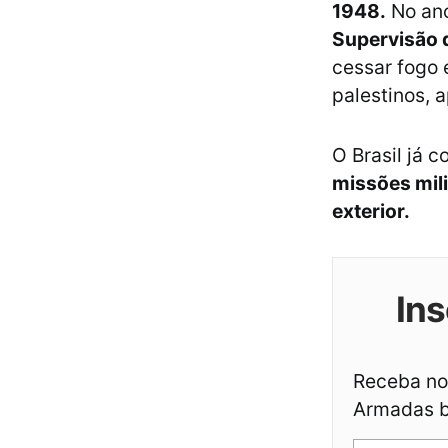
1948.
No ano
Supervisão 
cessar fogo 
palestinos, 
O Brasil já 
missões mili
exterior.
Ins
Receba not
Armadas br