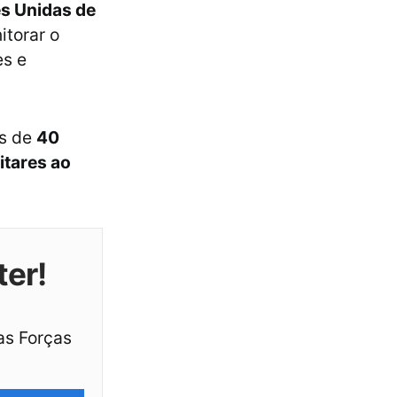
s Unidas de
itorar o
es e
is de
40
itares ao
ter!
as Forças