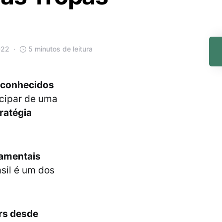
022
5 minutos de leitura
s conhecidos
icipar de uma
ratégia
amentais
asil é um dos
rs desde