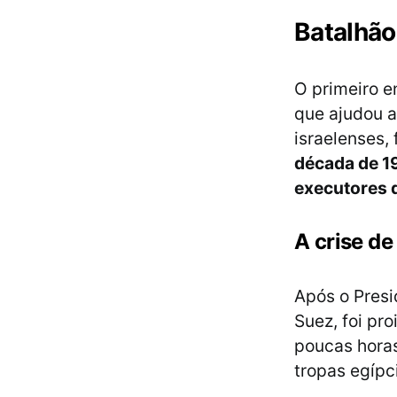
Batalhão
O primeiro e
que ajudou a
israelenses, 
década de 1
executores 
A crise de
Após o Presi
Suez, foi pr
poucas horas
tropas egípc