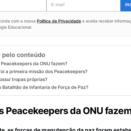
IN
corda com a nossa
Política de Privacidade
e aceita receber informaç
égia Educacional.
 pelo conteúdo
s Peacekeepers da ONU fazem?
oi a primeira missão dos Peacekeepers?
ssui tropas próprias?
o Batalhão de Infantaria de Força de Paz?
os Peacekeepers da ONU faze
te, as forças de manutenção da paz foram estabe