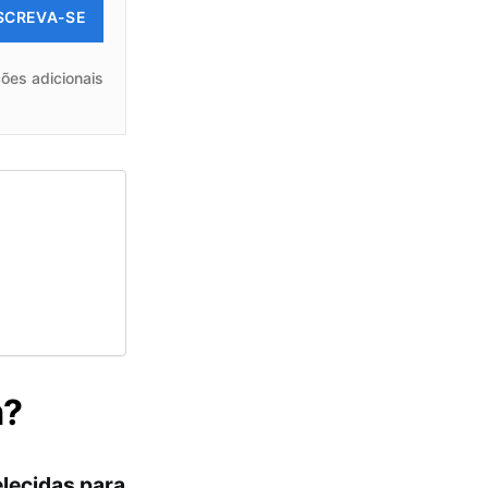
SCREVA-SE
ões adicionais
m?
lecidas para