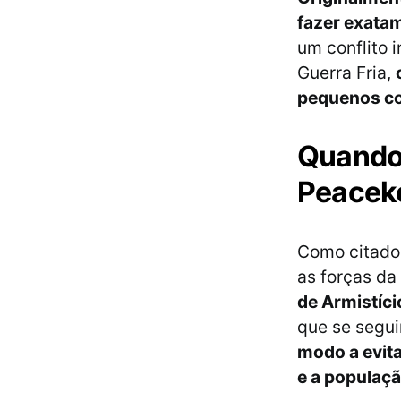
fazer exata
um conflito 
Guerra Fria,
pequenos co
Quando 
Peacek
Como citado 
as forças da
de Armistíci
que se segu
modo a evita
e a populaçã