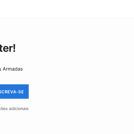
ter!
as Armadas
SCREVA-SE
ções adicionais