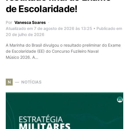
de Escolaridade!
Por
Vanesca Soares
Atualizado em 7 de agosto de 2026 às 13:25 • Publicado em
20 de julho de 2026
A Marinha do Brasil divulgou o resultado preliminar do Exame
de Escolaridade (EE) do Concurso Fuzileiro Naval
Músico 2026. A…
N
NOTÍCIAS