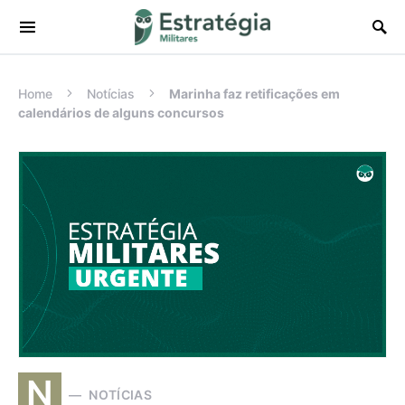
Procurar:
Home
Notícias
Marinha faz retificações em
calendários de alguns concursos
N
NOTÍCIAS