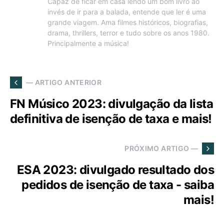
Capaz de ficar em casa lendo um bom livro ao
invés de ir para a balada, entende que ler é uma
grande viagem. Ama filmes históricos, biografias,
drama, thrillers, terror e tudo sobre os anos 1980.
Principalmente a música!
— ARTIGO ANTERIOR
FN Músico 2023: divulgação da lista
definitiva de isenção de taxa e mais!
PRÓXIMO ARTIGO —
ESA 2023: divulgado resultado dos
pedidos de isenção de taxa - saiba
mais!