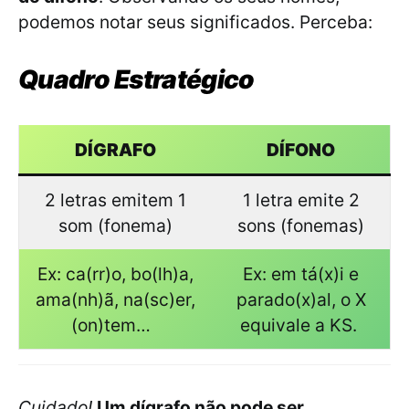
podemos notar seus significados. Perceba:
Quadro Estratégico
DÍGRAFO
DÍFONO
2 letras emitem 1
1 letra emite 2
som (fonema)
sons (fonemas)
Ex: ca(rr)o, bo(lh)a,
Ex: em tá(x)i e
ama(nh)ã, na(sc)er,
parado(x)al, o X
(on)tem…
equivale a KS.
Cuidado!
Um dígrafo não pode ser