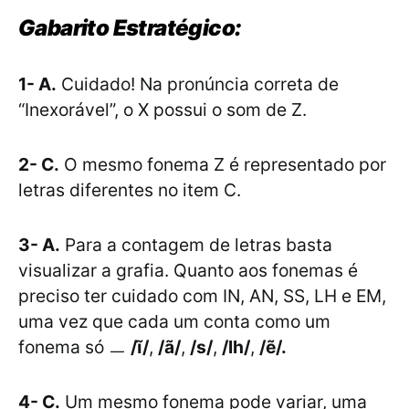
Gabarito Estratégico:
1- A.
Cuidado! Na pronúncia correta de
“Inexorável”, o X possui o som de Z.
2- C.
O mesmo fonema Z é representado por
letras diferentes no item C.
3- A.
Para a contagem de letras basta
visualizar a grafia. Quanto aos fonemas é
preciso ter cuidado com IN, AN, SS, LH e EM,
uma vez que cada um conta como um
fonema só ㅡ
/
ĩ/
,
/ã/
,
/s/
,
/lh/
,
/ẽ/.
4- C.
Um mesmo fonema pode variar, uma