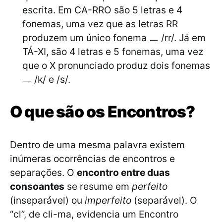
escrita. Em CA-RRO são 5 letras e 4
fonemas, uma vez que as letras RR
produzem um único fonema ㅡ /rr/. Já em
TÁ-XI, são 4 letras e 5 fonemas, uma vez
que o X pronunciado produz dois fonemas
ㅡ /k/ e /s/.
O que são os Encontros?
Dentro de uma mesma palavra existem
inúmeras ocorrências de encontros e
separações. O
encontro entre duas
consoantes
se resume em
perfeito
(inseparável) ou
imperfeito
(separável). O
“cl”, de cli-ma, evidencia um Encontro