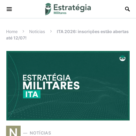
Procurar:
Home
Notícias
ITA 2026: inscrições estão abertas
até 12/07!
N
NOTÍCIAS