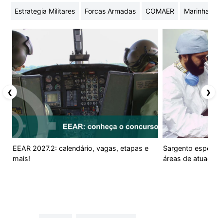
Estrategia Militares
Forcas Armadas
COMAER
Marinha do
❮
❯
EEAR 2027.2: calendário, vagas, etapas e
Sargento especi
mais!
áreas de atuaçã