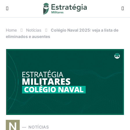
Procurar:
Home
Notícias
Colégio Naval 2025: veja a lista de
eliminados e ausentes
N
NOTÍCIAS