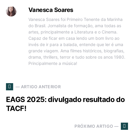
Vanesca Soares
Vanesca Soares foi Primeiro Tenente da Marinha
do Brasil. Jornalista de formação, ama todas as
artes, principalmente a Literatura e o Cinema.
Capaz de ficar em casa lendo um bom livro ao
invés de ir para a balada, entende que ler é uma
grande viagem. Ama filmes históricos, biografias,
drama, thrillers, terror e tudo sobre os anos 1980.
Principalmente a música!
— ARTIGO ANTERIOR
EAGS 2025: divulgado resultado do
TACF!
PRÓXIMO ARTIGO —