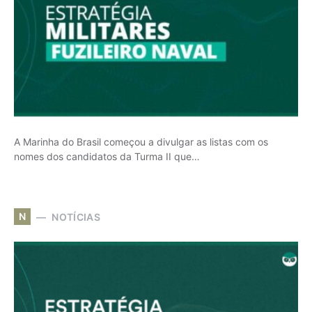
A Marinha do Brasil começou a divulgar as listas com os
nomes dos candidatos da Turma II que…
N
NOTÍCIAS