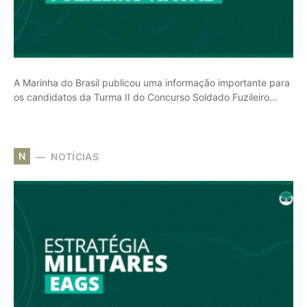
A Marinha do Brasil publicou uma informação importante para
os candidatos da Turma II do Concurso Soldado Fuzileiro…
N
NOTÍCIAS