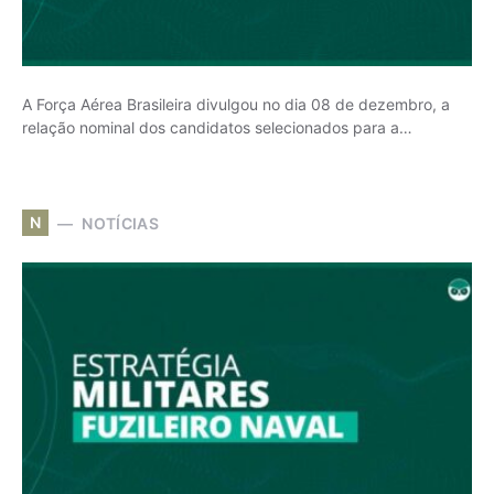
A Força Aérea Brasileira divulgou no dia 08 de dezembro, a
relação nominal dos candidatos selecionados para a…
N
NOTÍCIAS