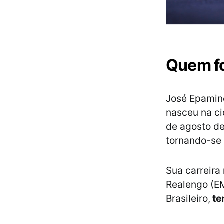
Quem fo
José Epamino
nasceu na c
de agosto de
tornando-se 
Sua carreira 
Realengo (EM
Brasileiro,
te