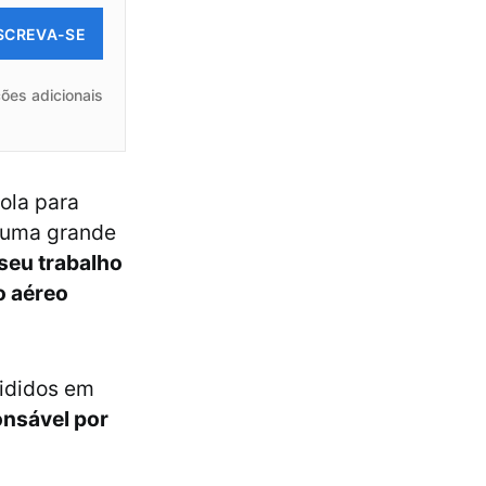
SCREVA-SE
ões adicionais
ola para
e uma grande
seu trabalho
o aéreo
vididos em
onsável por