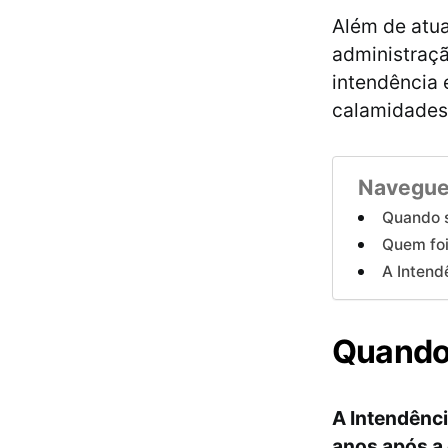
Além de atua
administraçã
intendência 
calamidades 
Navegue
Quando s
Quem foi
A Intend
Quando 
A Intendênci
anos após a 