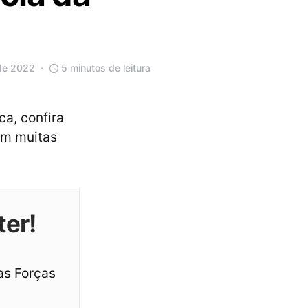
 de 2022
5 minutos de leitura
ca, confira
m muitas
ter!
as Forças