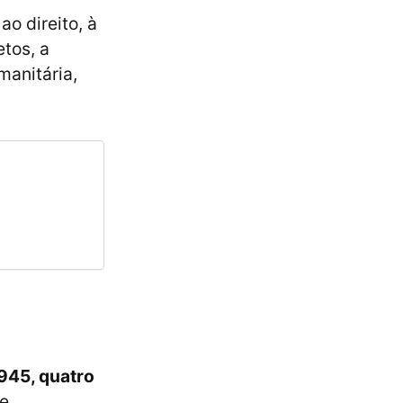
o direito, à
etos, a
manitária,
1945, quatro
e