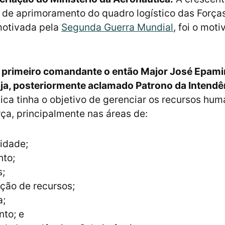
 de aprimoramento do quadro logístico das Forç
 motivada pela
Segunda Guerra Mundial
, foi o mot
primeiro comandante o então Major José Epam
ja, posteriormente aclamado Patrono da Intendê
tica tinha o objetivo de gerenciar os recursos hu
rça, principalmente nas áreas de:
idade;
to;
s;
ição de recursos;
a;
to; e