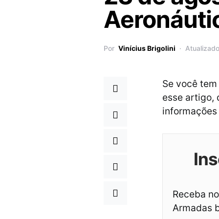
Aeronáuti
Por
Vinícius Brigolini
Atualizad
Se você tem 
esse artigo,
informações e
Ins
Receba not
Armadas br