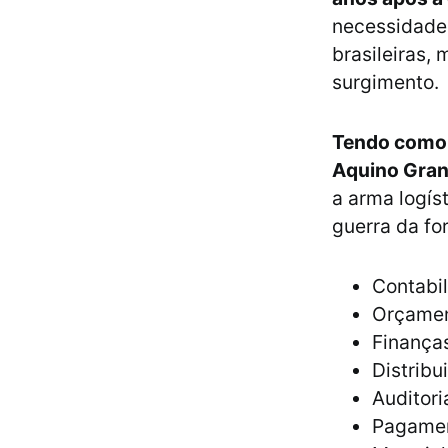
necessidade
brasileiras,
surgimento.
Tendo como 
Aquino Gran
a arma logís
guerra da fo
Contabil
Orçamen
Finança
Distribu
Auditori
Pagamen