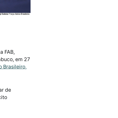
a FAB,
mbuco, em 27
o Brasileiro,
ar de
ito