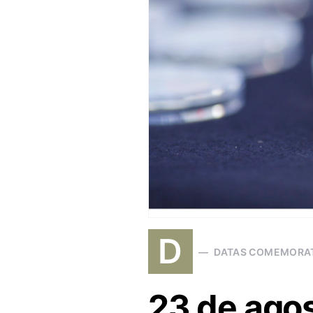
D
DATAS COMEMORA
23 de agos