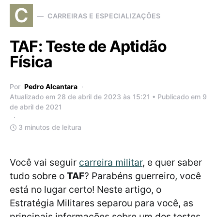
C
CARREIRAS E ESPECIALIZAÇÕES
TAF: Teste de Aptidão
Física
Por
Pedro Alcantara
Atualizado em 28 de abril de 2023 às 15:21 • Publicado em 9
de abril de 2021
3 minutos de leitura
Você vai seguir
carreira militar
, e quer saber
tudo sobre o
TAF
? Parabéns guerreiro, você
está no lugar certo! Neste artigo, o
Estratégia Militares separou para você, as
principais informações sobre um dos testes