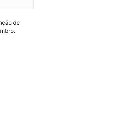
nção de
embro.