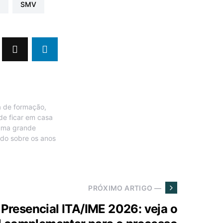
s
SMV
ta de formação,
de ficar em casa
 uma grande
tudo sobre os anos
PRÓXIMO ARTIGO —
Presencial ITA/IME 2026: veja o