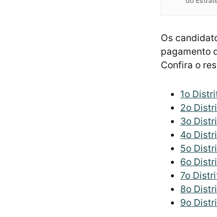
do Estrat
Os candidat
pagamento da
Confira o res
1o Distr
2o Distr
3o Distr
4o Distr
5o Distr
6o Distr
7o Distr
8o Distr
9o Distr