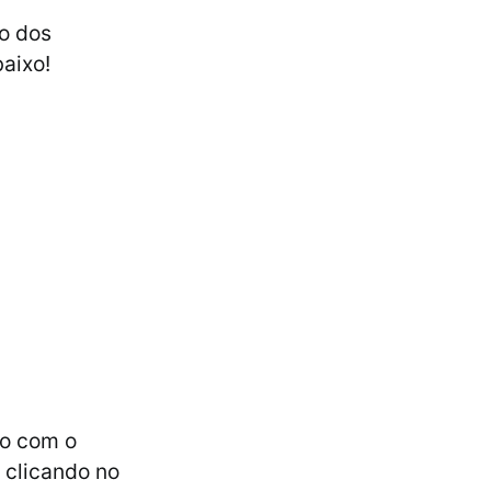
do dos
baixo!
do com o
 clicando no