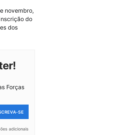
 de novembro,
inscrição do
es dos
ter!
as Forças
SCREVA-SE
ões adicionais