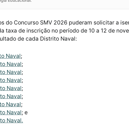
égia Educacional.
os do Concurso SMV 2026 puderam solicitar a ise
 taxa de inscrição no período de 10 a 12 de nov
ultado de cada Distrito Naval:
ito Naval
;
ito Naval
;
ito Naval
;
ito Naval
;
ito
Naval
;
ito Naval
;
ito Naval
;
ito Naval
; e
ito Naval.