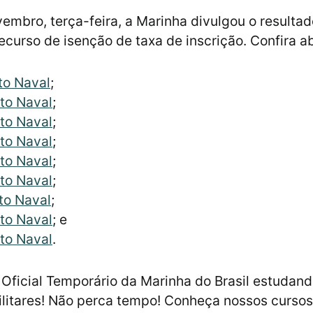
embro, terça-feira, a Marinha divulgou o resulta
ecurso de isenção de taxa de inscrição. Confira a
ito Naval
;
ito Naval
;
ito Naval
;
ito Naval
;
ito Naval
;
ito Naval
;
ito Naval
;
ito Naval
; e
ito Naval
.
Oficial Temporário da Marinha do Brasil estudan
ilitares! Não perca tempo! Conheça nossos cursos