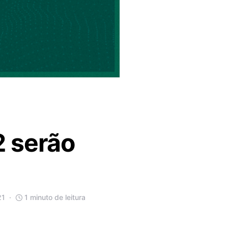
2 serão
21
1 minuto de leitura