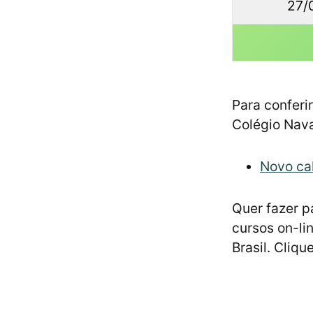
27/
Para conferir
Colégio Nav
Novo ca
Quer fazer p
cursos on-li
Brasil. Cliq