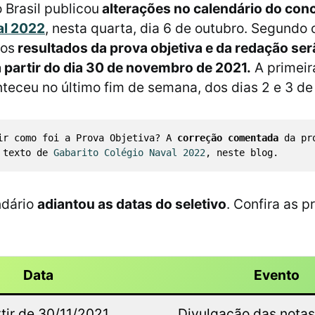
 Brasil publicou
alterações no calendário do con
al 2022
, nesta quarta, dia 6 de outubro. Segundo 
os
resultados da prova objetiva e da redação se
 partir do dia 30 de novembro de 2021.
A primeir
nteceu no último fim de semana, dos dias 2 e 3 de
ir como foi a Prova Objetiva? A 
correção comentada 
da pr
 texto de 
Gabarito Colégio Naval 2022
, neste blog. 
ndário
adiantou as datas do seletivo
. Confira as p
Data
Evento
tir de 30/11/2021
Divulgação das notas