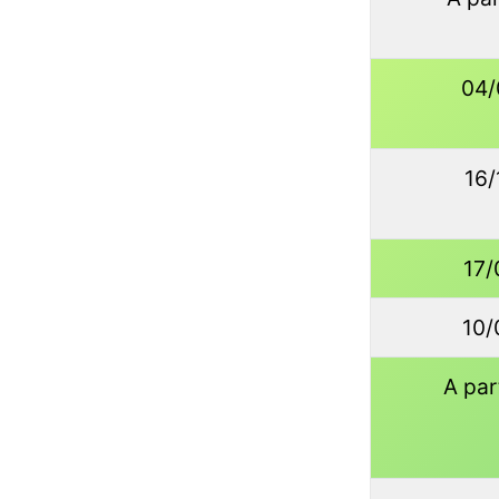
04/
16/
17/
10/
A par