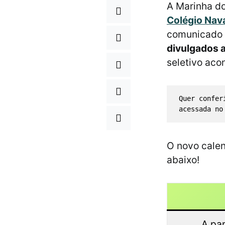
A Marinha do
Colégio Nav
comunicado 
divulgados a
seletivo aco
Quer confer
acessada no
O novo cale
abaixo!
A par