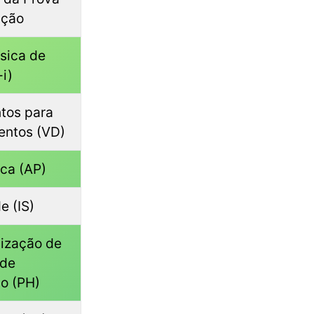
ação
ísica de
i)
tos para
entos (VD)
ica (AP)
e (IS)
ização de
 de
ão (PH)