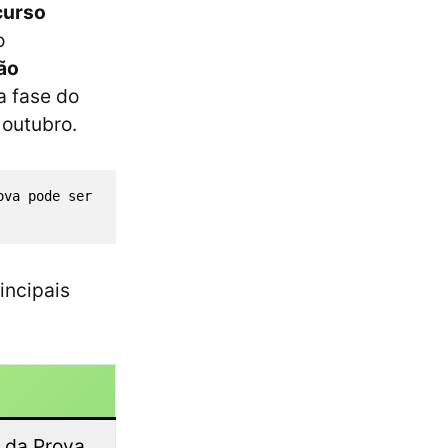
curso
o
rão
a fase do
 outubro.
ova pode ser 
rincipais
 da Prova