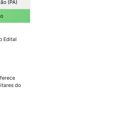
ão (PA)
so
o Edital
oferece
itares do