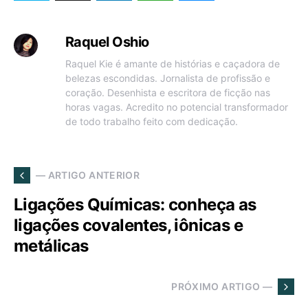
Raquel Oshio
Raquel Kie é amante de histórias e caçadora de
belezas escondidas. Jornalista de profissão e
coração. Desenhista e escritora de ficção nas
horas vagas. Acredito no potencial transformador
de todo trabalho feito com dedicação.
— ARTIGO ANTERIOR
Ligações Químicas: conheça as
ligações covalentes, iônicas e
metálicas
PRÓXIMO ARTIGO —