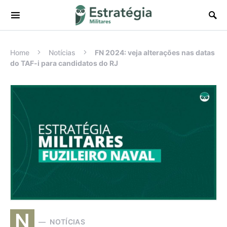
Procurar:
Home
Notícias
FN 2024: veja alterações nas datas
do TAF-i para candidatos do RJ
N
NOTÍCIAS