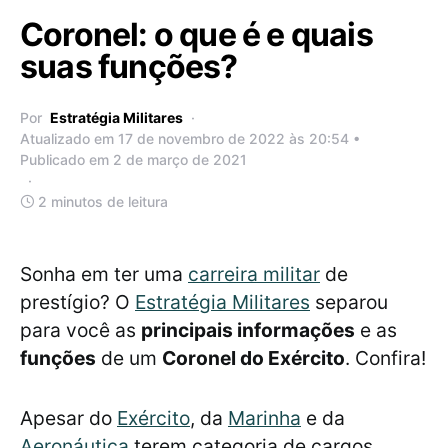
Coronel: o que é e quais
suas funções?
Por
Estratégia Militares
Atualizado em 17 de novembro de 2022 às 20:54 •
Publicado em 2 de março de 2021
2 minutos de leitura
Sonha em ter uma
carreira militar
de
prestígio? O
Estratégia Militares
separou
para você as
principais informações
e as
funções
de um
Coronel do Exército
. Confira!
Apesar do
Exército
, da
Marinha
e da
Aeronáutica
terem categoria de cargos