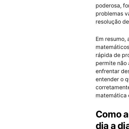
poderosa, fo
problemas v
resolução de
Em resumo, a
matemáticos 
rápida de p
permite não
enfrentar de
entender o q
corretament
matemática e
Como ap
dia a di