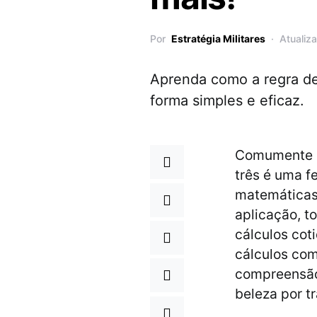
Por
Estratégia Militares
Atualiz
Aprenda como a regra de
forma simples e eficaz.
Comumente e
três é uma f
matemáticas 
aplicação, t
cálculos cot
cálculos com
compreensão
beleza por t