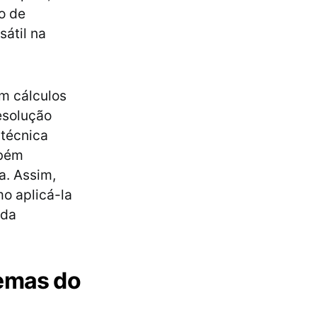
o de
átil na
m cálculos
resolução
técnica
mbém
a. Assim,
mo aplicá-la
 da
lemas do