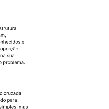
strutura
am,
onhecidos e
roporção
 na sua
o problema.
ão cruzada
ido para
simples, mas