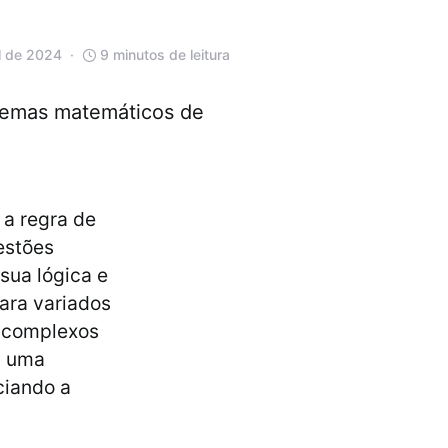
l de 2024
9 minutos de leitura
blemas matemáticos de
a regra de
estões
sua lógica e
para variados
é complexos
a uma
ciando a