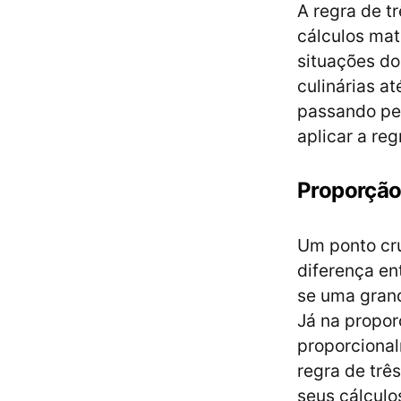
A regra de t
cálculos ma
situações do
culinárias a
passando pe
aplicar a reg
Proporção
Um ponto cru
diferença en
se uma gran
Já na propor
proporcional
regra de trê
seus cálculo