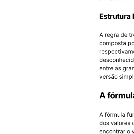
Estrutura 
A regra de t
composta por
respectivame
desconhecido
entre as gra
versão simp
A fórmul
A fórmula fu
dos valores 
encontrar o