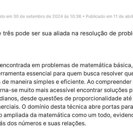
ado em 30 de setembro de 2024 às 10:36 • Publicado em 11 de abri
 três pode ser sua aliada na resolução de pro
ncontrada em problemas de matemática básica, 
erramenta essencial para quem busca resolver qu
de maneira simples e eficiente. Ao compreender 
orna-se muito mais acessível encontrar soluções 
idianos, desde questões de proporcionalidade at
erciais. O domínio desta técnica abre portas par
 ampliada da matemática como um todo, eviden
rás dos números e suas relações.