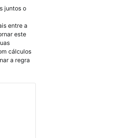
s juntos o
is entre a
ornar este
suas
om cálculos
nar a regra