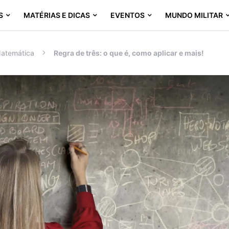
S
MATÉRIAS E DICAS
EVENTOS
MUNDO MILITAR
atemática
Regra de três: o que é, como aplicar e mais!