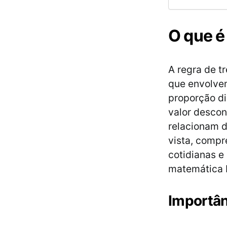
O que é 
A regra de t
que envolvem
proporção di
valor descon
relacionam 
vista, compr
cotidianas e
matemática 
Importân