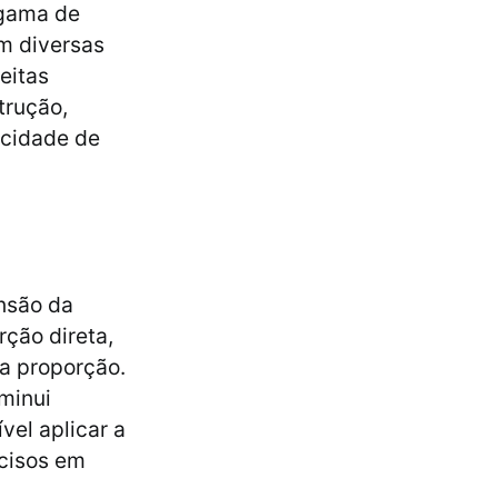
 gama de
m diversas
eitas
trução,
acidade de
ensão da
rção direta,
a proporção.
minui
vel aplicar a
ecisos em