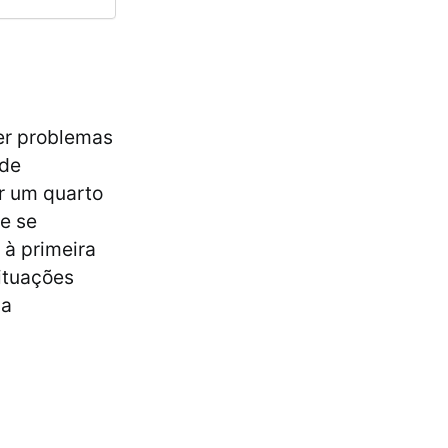
ver problemas
 de
ar um quarto
e se
à primeira
situações
da