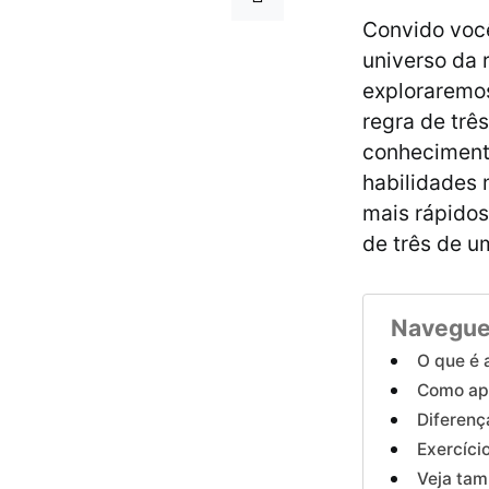
Convido você
universo da 
exploraremos
regra de trê
conhecimento
habilidades 
mais rápidos
de três de u
Navegue
O que é 
Como apl
Diferenç
Exercíci
Veja ta