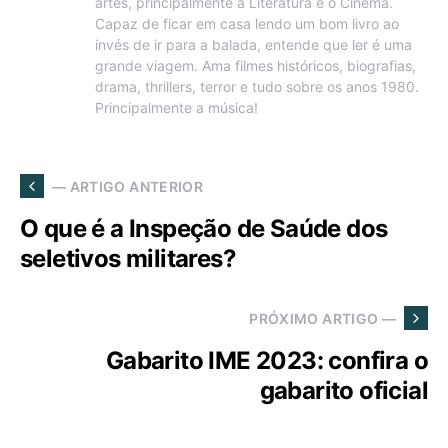
artes, principalmente a Literatura e o Cinema.
Capaz de ficar em casa lendo um bom livro ao
invés de ir para a balada, entende que ler é uma
grande viagem. Ama filmes históricos, biografias,
drama, thrillers, terror e tudo sobre os anos 1980.
Principalmente a música!
— ARTIGO ANTERIOR
O que é a Inspeção de Saúde dos
seletivos militares?
PRÓXIMO ARTIGO —
Gabarito IME 2023: confira o
gabarito oficial