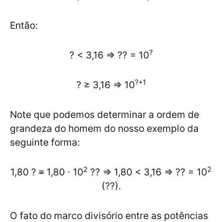
Então:
?
? < 3,16 ⇒ ?? = 10
?
+1
? ≥ 3,16 ⇒ 10
Note que podemos determinar a ordem de
grandeza do homem do nosso exemplo da
seguinte forma:
2
2
1,80 ? ≡ 1,80 ⋅ 10
?? ⇒ 1,80 < 3,16 ⇒ ?? = 10
(??).
O fato do marco divisório entre as potências