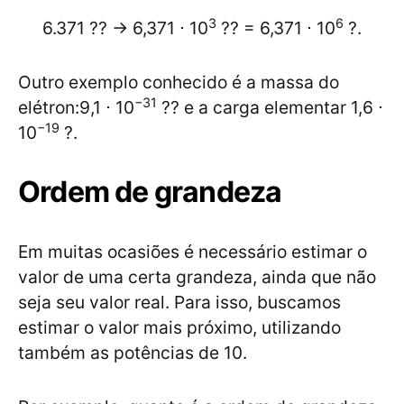
3
6
6.371 ?? → 6,371 ⋅ 10
?? = 6,371 ⋅ 10
?.
Outro exemplo conhecido é a massa do
−31
elétron:9,1 ⋅ 10
?? e a carga elementar 1,6 ⋅
−19
10
?.
Ordem de grandeza
Em muitas ocasiões é necessário estimar o
valor de uma certa grandeza, ainda que não
seja seu valor real. Para isso, buscamos
estimar o valor mais próximo, utilizando
também as potências de 10.