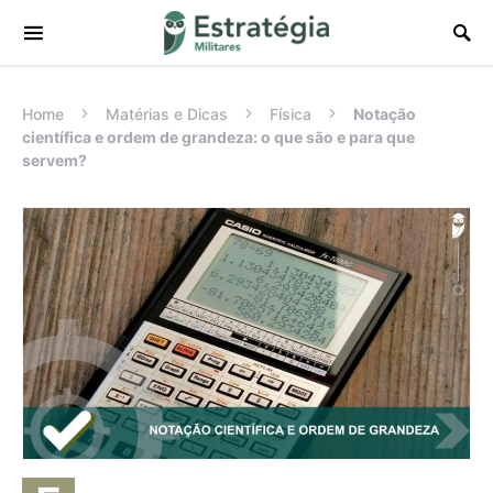
Procurar:
Home
Matérias e Dicas
Física
Notação
científica e ordem de grandeza: o que são e para que
servem?