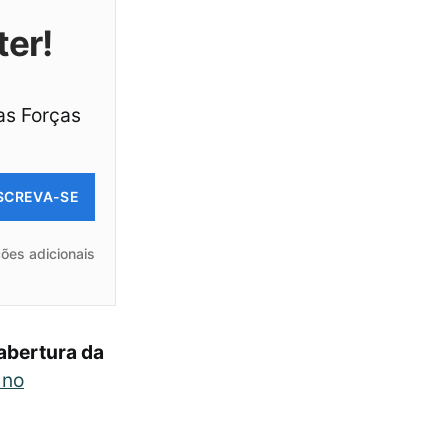
ter!
as Forças
SCREVA-SE
ões adicionais
 abertura da
 no