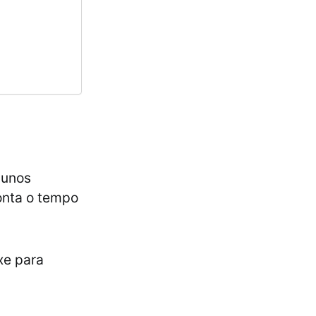
lunos
onta o tempo
xe para