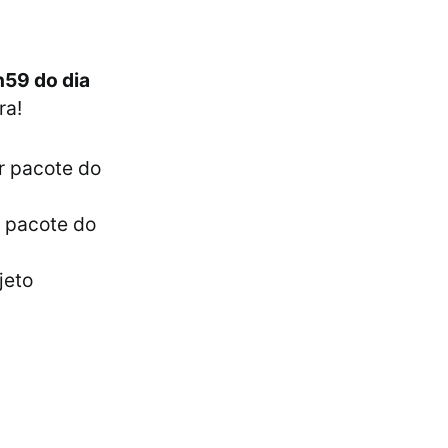
h59 do dia
ra!
r pacote do
r pacote do
jeto