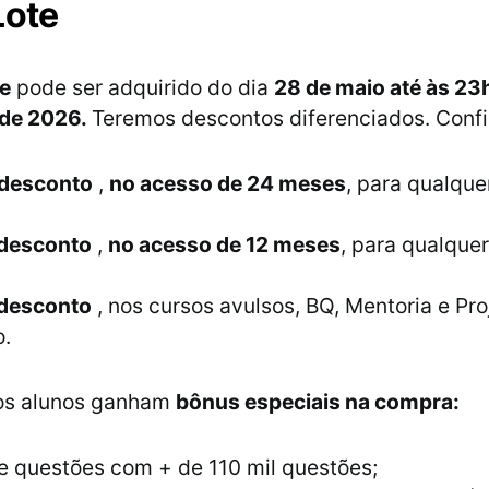
Lote
te
pode ser adquirido do dia
28 de maio até às 23
 de 2026.
Teremos descontos diferenciados. Confi
desconto
,
no acesso de 24 meses
, para qualque
desconto
,
no acesso de 12 meses
, para qualque
desconto
, nos cursos avulsos, BQ, Mentoria e Pro
o.
 os alunos ganham
bônus especiais na compra:
e questões com + de 110 mil questões;