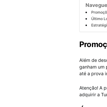
Navegue
Promoçõ
Último L
Estratégi
Promoç
Além de desc
ganham um p
até a prova i
Atenção! A p
adquirir a T