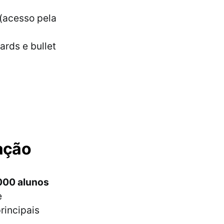
 (acesso pela
rds e bullet
cação
000 alunos
e
rincipais