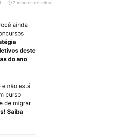
6
2 minutos de leitura
você ainda
oncursos
atégia
letivos deste
vas do ano
 e não está
m curso
e de migrar
s!
Saiba