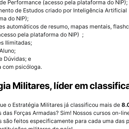
de Performance (acesso pela plataforma do NIP);
ento de Estudos criado por Inteligência Artificial
ma do NIP);
s automáticos de resumo, mapas mentais, flashca
acesso pela plataforma do NIP) ;
 Ilimitadas;
Aluno;
e Dúvidas; e
a com psicóloga.
ia Militares, líder em classifi
ue o Estratégia Militares já classificou mais de
8.
s das Forças Armadas? Sim! Nossos cursos on-lin
s são feitos especificamente para cada uma das p
stituições militares do país!