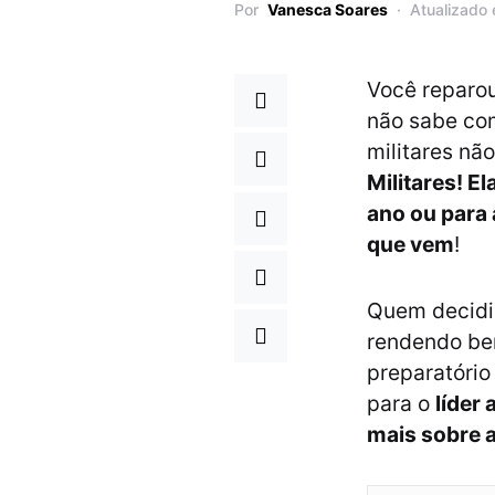
Por
Vanesca Soares
Atualizado
Você reparou
não sabe co
militares nã
Militares! E
ano ou para 
que vem
!
Quem decidiu
rendendo be
preparatório
para o
líder
mais sobre a