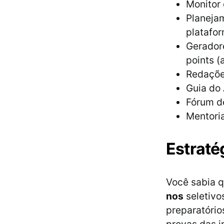
Monitor 
Planejam
platafor
Geradore
points (
Redações
Guia do 
Fórum d
Mentori
Estratég
Você sabia q
nos
seletivo
preparatório
provas das in