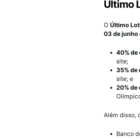
Último 
O
Último Lo
03 de junho
40% de 
site;
35% de 
site; e
20% de 
Olímpic
Além disso,
Banco d