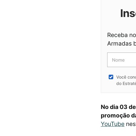
Ins
Receba not
Armadas br
Você con
do Estrat
No dia 03 de
promoção d
YouTube
nest