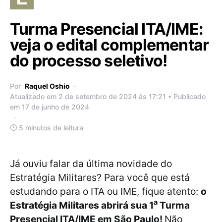
Turma Presencial ITA/IME:
veja o edital complementar
do processo seletivo!
Por
Raquel Oshio
Atualizado em 2 de setembro de 2024 às 17:21 • Publicado
em 17 de junho de 2024
5 minutos de leitura
Já ouviu falar da última novidade do
Estratégia Militares? Para você que está
estudando para o ITA ou IME, fique atento:
o
a
Estratégia Militares abrirá sua 1
Turma
Presencial ITA/IME em São Paulo!
Não