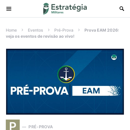
Procurar:
Home
Eventos
Pré-Prova
Prova EAM 2026:
veja os eventos de revisão ao vivo!
P
PRÉ-PROVA