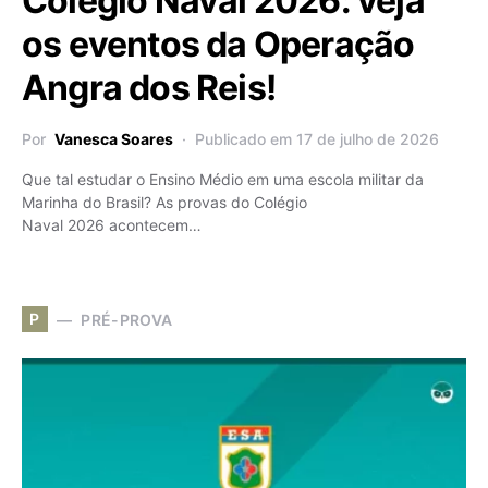
Colégio Naval 2026: veja
os eventos da Operação
Angra dos Reis!
Por
Vanesca Soares
Publicado em 17 de julho de 2026
Que tal estudar o Ensino Médio em uma escola militar da
Marinha do Brasil? As provas do Colégio
Naval 2026 acontecem…
P
PRÉ-PROVA