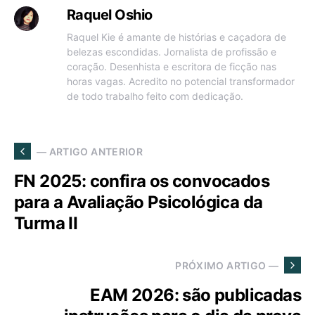
Raquel Oshio
Raquel Kie é amante de histórias e caçadora de
belezas escondidas. Jornalista de profissão e
coração. Desenhista e escritora de ficção nas
horas vagas. Acredito no potencial transformador
de todo trabalho feito com dedicação.
— ARTIGO ANTERIOR
FN 2025: confira os convocados
para a Avaliação Psicológica da
Turma II
PRÓXIMO ARTIGO —
EAM 2026: são publicadas