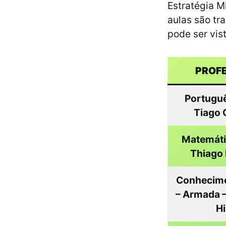
Estratégia M
aulas são tr
pode ser vist
PROF
Portuguê
Tiago
Matemátic
Thiago 
Conhecime
– Armada –
Hi