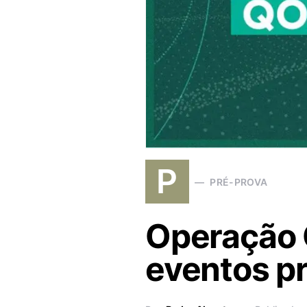
P
PRÉ-PROVA
Operação 
eventos p