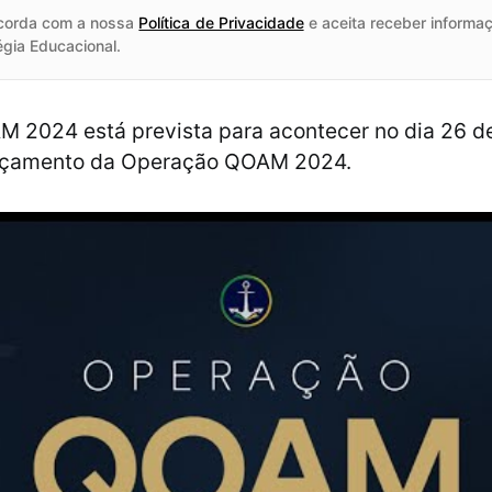
corda com a nossa
Política de Privacidade
e aceita receber informaç
égia Educacional.
 2024 está prevista para acontecer no dia 26 de
ançamento da Operação QOAM 2024.