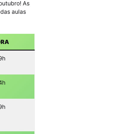
outubro! As
 das aulas
ORA
9h
4h
9h