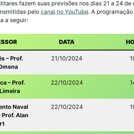
ilitares fazem suas previsões nos dias 21 a 24 de 
ansmitidas pelo
canal no YouTube
. A programação
a a seguir:
ESSOR
DATA
H
s – Prof.
21/10/2024
1
 Omena
a – Prof.
22/10/2024
1
Limeira
nto Naval
22/10/2024
1
 Prof. Alan
rt