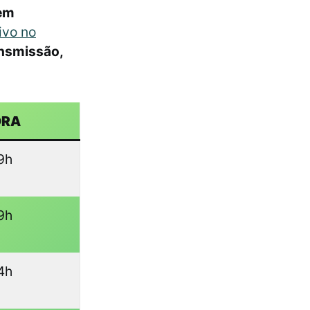
rem
ivo no
ansmissão,
ORA
9h
9h
4h