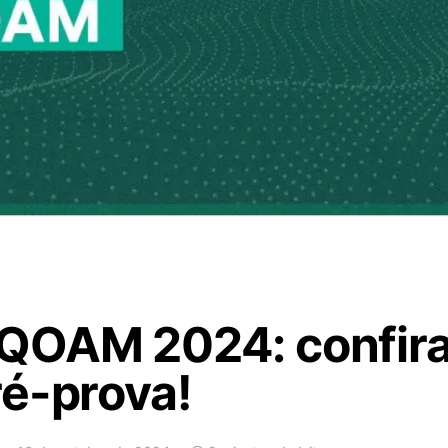
QOAM 2024: confira
ré-prova!