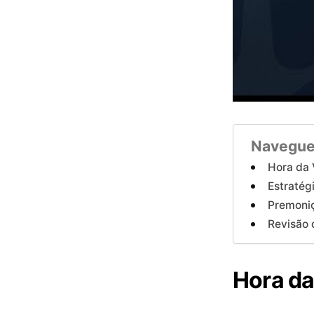
Navegue
Hora da
Estraté
Premoni
Revisão
Hora d