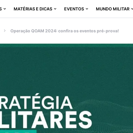
S
MATÉRIAS E DICAS
EVENTOS
MUNDO MILITAR
Operação QOAM 2024: confira os eventos pré-prova!