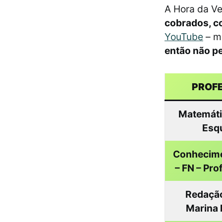
A Hora da V
cobrados, c
YouTube
– m
então não pe
PROF
Matemátic
Esq
Conhecime
– FN – Prof
Redação
Marina 