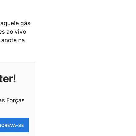
 aquele gás
es ao vivo
 anote na
ter!
as Forças
SCREVA-SE