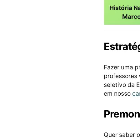
História Na
Marco
Estrat
Fazer uma pr
professores 
seletivo da 
em nosso
ca
Premon
Quer saber o