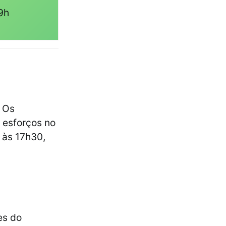
9h
! Os
 esforços no
, às 17h30,
es do