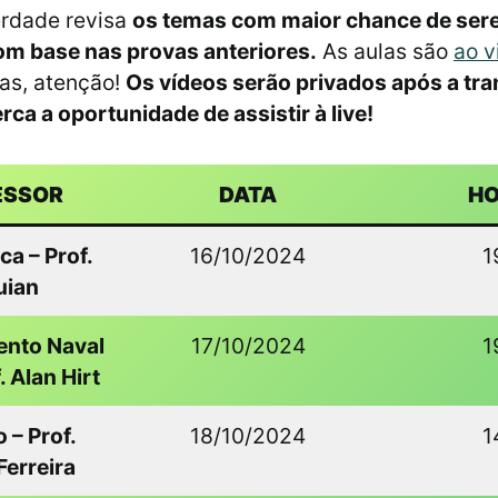
erdade revisa
os temas com maior chance de se
om base nas provas anteriores.
As aulas são
ao v
as, atenção!
Os vídeos serão privados após a tr
rca a oportunidade de assistir à live!
ESSOR
DATA
H
a – Prof.
16/10/2024
1
uian
nto Naval
17/10/2024
1
. Alan Hirt
 – Prof.
18/10/2024
1
Ferreira