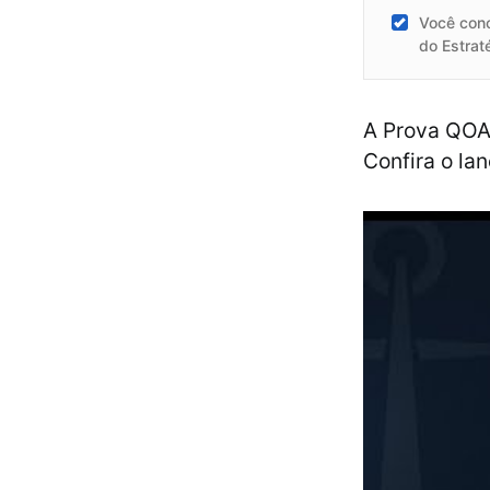
Você con
do Estrat
A Prova QOAM
Confira o l