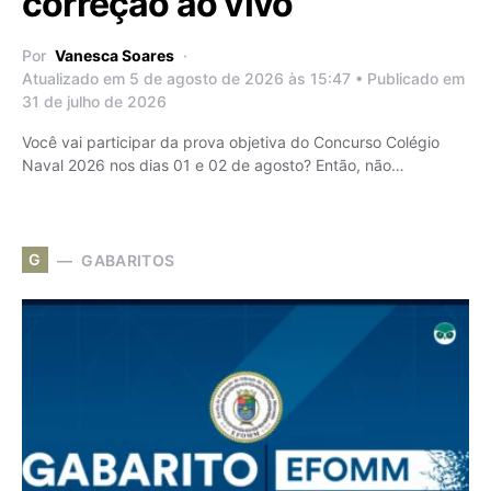
correção ao vivo
Por
Vanesca Soares
Atualizado em 5 de agosto de 2026 às 15:47 • Publicado em
31 de julho de 2026
Você vai participar da prova objetiva do Concurso Colégio
Naval 2026 nos dias 01 e 02 de agosto? Então, não…
G
GABARITOS