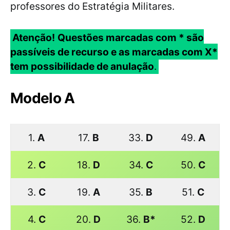
professores do Estratégia Militares.
Atenção!
Questões marcadas com * são
passíveis de recurso e as marcadas com X*
tem possibilidade de anulação
.
Modelo A
1.
A
17.
B
33.
D
49.
A
2.
C
18.
D
34.
C
50.
C
3.
C
19.
A
35.
B
51.
C
4.
C
20.
D
36.
B*
52.
D