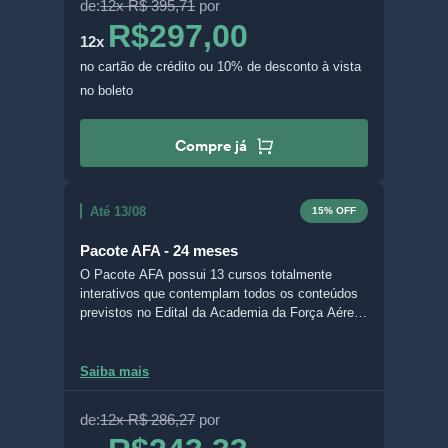
de:
12x R$ 395,71
por
RESUMOS com apenas um clique.
R$297,00
12x
no cartão de crédito
ou 10% de desconto à vista
no boleto
Compre já
Até 13/08
15% OFF
Pacote AFA - 24 meses
O Pacote AFA possui 13 cursos totalmente
interativos que contemplam todos os conteúdos
previstos no Edital da Academia da Força Aérea.
Com o Livro Digital Interativo (LDI), é possível
escolher entre diferentes formatos de aula, grifar
e fazer questões no próprio material, acompanhar
Saiba mais
suas estatísticas de desenvolvimento, deixar
comentários e anotações e baixar seus
de:
12x R$ 286,27
por
RESUMOS com apenas um clique.