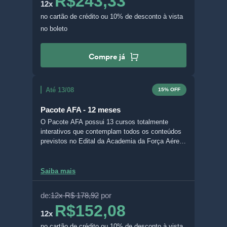
R$243,33
12x
no cartão de crédito
ou 10% de desconto à vista
no boleto
Compre já
Até 13/08
15% OFF
Pacote AFA - 12 meses
O Pacote AFA possui 13 cursos totalmente
interativos que contemplam todos os conteúdos
previstos no Edital da Academia da Força Aérea.
Com o Livro Digital Interativo (LDI), é possível
escolher entre diferentes formatos de aula, grifar
e fazer questões no próprio material, acompanhar
Saiba mais
suas estatísticas de desenvolvimento, deixar
comentários e anotações e baixar seus
de:
12x R$ 178,92
por
RESUMOS com apenas um clique.
R$152,08
12x
no cartão de crédito
ou 10% de desconto à vista