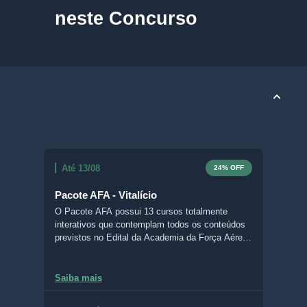
neste Concurso
Até 13/08
24% OFF
Pacote AFA - Vitalício
O Pacote AFA possui 13 cursos totalmente
interativos que contemplam todos os conteúdos
previstos no Edital da Academia da Força Aérea.
Com o Livro Digital Interativo (LDI), é possível
escolher entre diferentes formatos de aula, grifar
e fazer questões no próprio material, acompanhar
Saiba mais
suas estatísticas de desenvolvimento, deixar
comentários e anotações e baixar seus