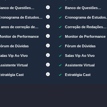
igital
Digital
Banco de Questões
Banco de Questões
(BQEM)
(BQEM)
Cronograma de Estudos
Cronograma de Estudos
com IA
com IA
 anos de correção de
Correção de Redações
Redações ILIMITADAS
ILIMITADAS
onitor de Performance
Monitor de Performance
órum de Dúvidas
Fórum de Dúvidas
alas Vip Ao Vivo
Salas Vip Ao Vivo
ssistente Virtual
Assistente Virtual
stratégia Cast
Estratégia Cast