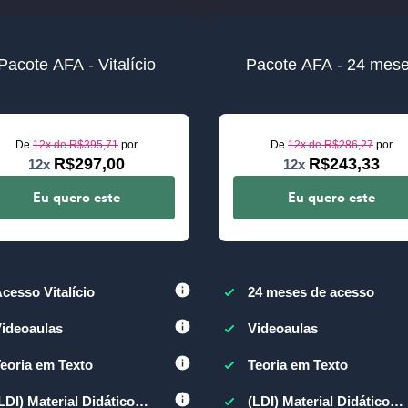
Pacote AFA - Vitalício
Pacote AFA - 24 mes
De
12x de
R$395,71
por
De
12x de
R$286,27
por
R$297,00
R$243,33
12x
12x
Eu quero este
Eu quero este
cesso Vitalício
24 meses de acesso
ideoaulas
Videoaulas
eoria em Texto
Teoria em Texto
LDI) Material Didático
(LDI) Material Didático