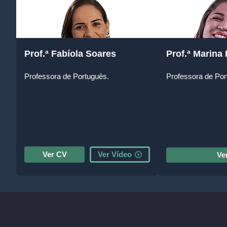
Prof.ª Fabíola Soares
Prof.ª Marina 
Professora de Português.
Professora de Po
Ver CV
Ver Vídeo
Ve