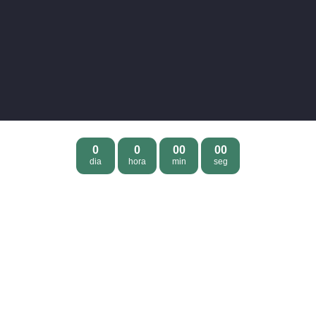
0
0
00
00
dia
hora
min
seg
Estude com quem mais classifica para escolas militares. Prepare-se
onde, quando e sempre que quiser com cursos, questões e conteúdos
completos.