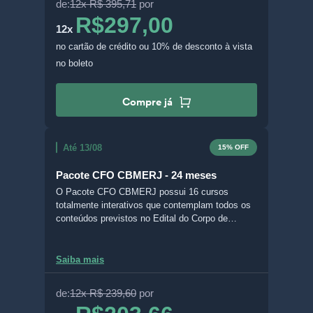
de:
12x R$ 395,71
por
comentários e anotações e baixar seus
R$297,00
RESUMOS com apenas um clique.
12x
no cartão de crédito
ou 10% de desconto à vista
no boleto
Compre já
Até 13/08
15% OFF
Pacote CFO CBMERJ - 24 meses
O Pacote CFO CBMERJ possui 16 cursos
totalmente interativos que contemplam todos os
conteúdos previstos no Edital do Corpo de
Bombeiros Militar do Estado do Rio de Janeiro.
Com o Livro Digital Interativo (LDI), é possível
escolher entre diferentes formatos de aula, grifar
Saiba mais
e fazer questões no próprio material, acompanhar
suas estatísticas de desenvolvimento, deixar
de:
12x R$ 239,60
por
comentários e anotações e baixar seus
RESUMOS com apenas um clique.