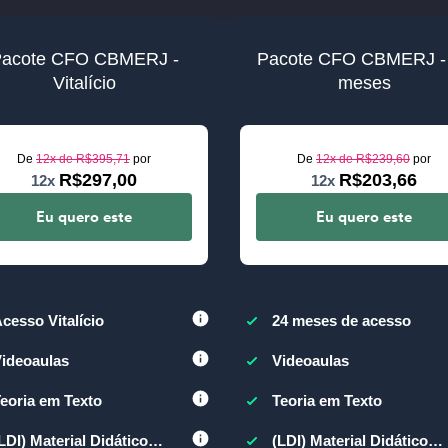
acote CFO CBMERJ -
Pacote CFO CBMERJ -
Vitalício
meses
De
12x de
R$395,71
por
De
12x de
R$239,60
por
R$297,00
R$203,66
12x
12x
Eu quero este
Eu quero este
cesso Vitalício
24 meses de acesso
ideoaulas
Videoaulas
eoria em Texto
Teoria em Texto
LDI) Material Didático
(LDI) Material Didático