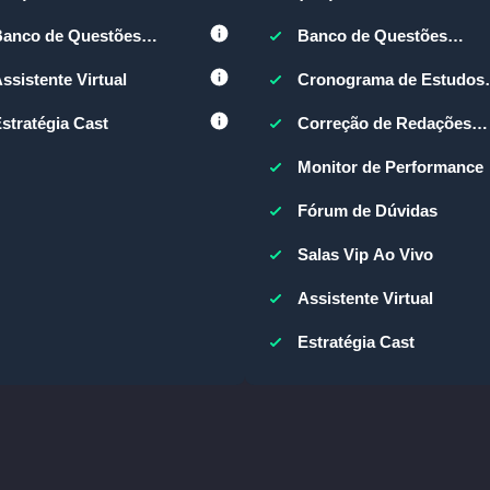
igital
Digital
Banco de Questões
Banco de Questões
(BQEM)
(BQEM)
ssistente Virtual
Cronograma de Estudos
com IA
stratégia Cast
Correção de Redações
ILIMITADAS
Monitor de Performance
Fórum de Dúvidas
Salas Vip Ao Vivo
Assistente Virtual
Estratégia Cast