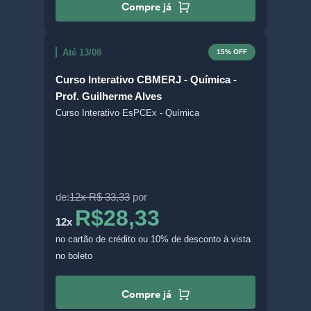
Compre já
Até 13/08
15% OFF
Curso Interativo CBMERJ - Química -
Prof. Guilherme Alves
Curso Interativo EsPCEx - Química
de:
12x R$ 33,33
por
R$28,33
12x
no cartão de crédito
ou 10% de desconto à vista
no boleto
Compre já