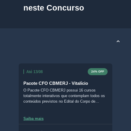
neste Concurso
Até 13/08
24% OFF
Pacote CFO CBMERJ - Vitalício
O Pacote CFO CBMERJ possui 16 cursos
totalmente interativos que contemplam todos os
conteúdos previstos no Edital do Corpo de
Bombeiros Militar do Estado do Rio de Janeiro.
Com o Livro Digital Interativo (LDI), é possível
escolher entre diferentes formatos de aula, grifar
Saiba mais
e fazer questões no próprio material, acompanhar
suas estatísticas de desenvolvimento, deixar