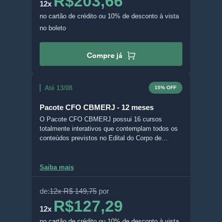
R$203,66
12x
no cartão de crédito
ou 10% de desconto à vista
no boleto
Compre já
Até 13/08
15% OFF
Pacote CFO CBMERJ - 12 meses
O Pacote CFO CBMERJ possui 16 cursos
totalmente interativos que contemplam todos os
conteúdos previstos no Edital do Corpo de
Bombeiros Militar do Estado do Rio de Janeiro.
Com o Livro Digital Interativo (LDI), é possível
escolher entre diferentes formatos de aula, grifar
Saiba mais
e fazer questões no próprio material, acompanhar
suas estatísticas de desenvolvimento, deixar
de:
12x R$ 149,75
por
comentários e anotações e baixar seus
R$127,29
RESUMOS com apenas um clique.
12x
no cartão de crédito
ou 10% de desconto à vista